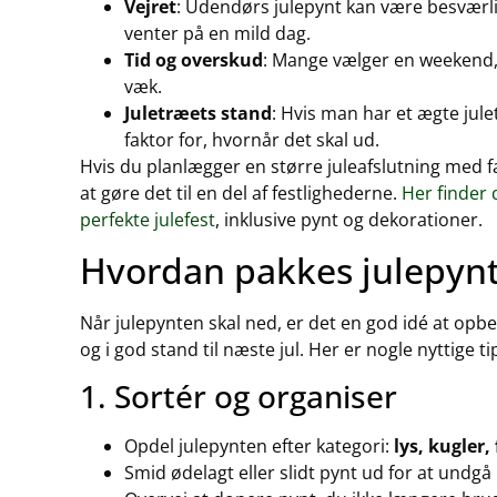
Vejret
: Udendørs julepynt kan være besværlig
venter på en mild dag.
Tid og overskud
: Mange vælger en weekend, 
væk.
Juletræets stand
: Hvis man har et ægte jul
faktor for, hvornår det skal ud.
Hvis du planlægger en større juleafslutning med f
at gøre det til en del af festlighederne.
Her finder 
perfekte julefest
, inklusive pynt og dekorationer.
Hvordan pakkes julepyn
Når julepynten skal ned, er det en god idé at opb
og i god stand til næste jul. Her er nogle nyttige ti
1. Sortér og organiser
Opdel julepynten efter kategori:
lys, kugler,
Smid ødelagt eller slidt pynt ud for at undgå