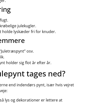
ger.
ring
fugt.
skrøbelige julekugler.
 holde lyskæder fri for knuder.
 nemmere
 “Juletræspynt” osv.
ik.
t holder sig flot år efter år.
ulepynt tages ned?
erne end indendørs pynt, især hvis vejret
veje:
så lys og dekorationer er lettere at