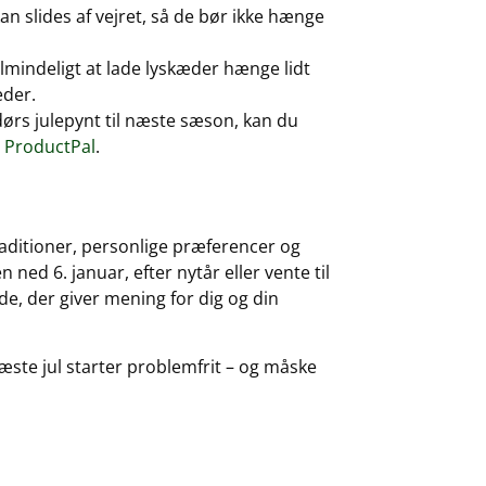
kan slides af vejret, så de bør ikke hænge
almindeligt at lade lyskæder hænge lidt
eder.
dørs julepynt til næste sæson, kan du
s ProductPal
.
raditioner, personlige præferencer og
ned 6. januar, efter nytår eller vente til
de, der giver mening for dig og din
æste jul starter problemfrit – og måske