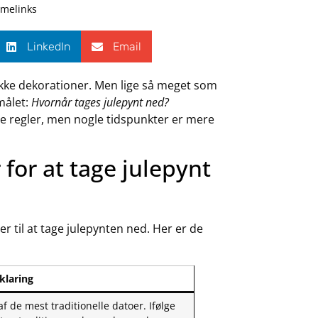
amelinks
LinkedIn
Email
ukke dekorationer. Men lige så meget som
smålet:
Hvornår tages julepynt ned?
ste regler, men nogle tidspunkter er mere
 for at tage julepynt
 til at tage julepynten ned. Her er de
klaring
af de mest traditionelle datoer. Ifølge