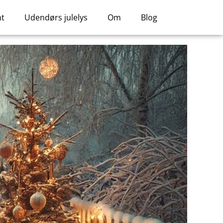
nt
Udendørs julelys
Om
Blog