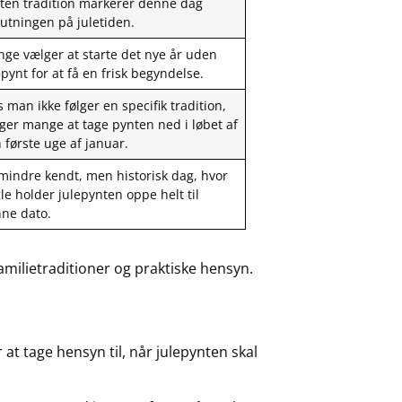
sten tradition markerer denne dag
lutningen på juletiden.
ge vælger at starte det nye år uden
epynt for at få en frisk begyndelse.
s man ikke følger en specifik tradition,
ger mange at tage pynten ned i løbet af
 første uge af januar.
mindre kendt, men historisk dag, hvor
le holder julepynten oppe helt til
ne dato.
amilietraditioner og praktiske hensyn.
at tage hensyn til, når julepynten skal