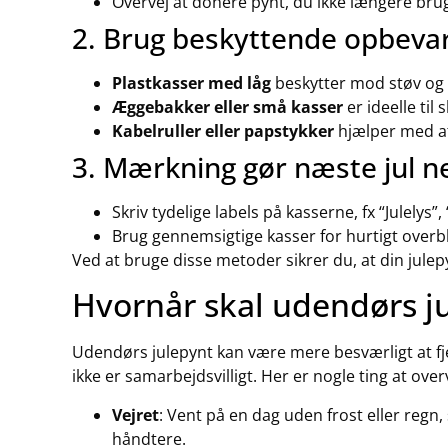
Overvej at donere pynt, du ikke længere bru
2. Brug beskyttende opbeva
Plastkasser med låg
beskytter mod støv og 
Æggebakker eller små kasser
er ideelle til 
Kabelruller eller papstykker
hjælper med at
3. Mærkning gør næste jul
Skriv tydelige labels på kasserne, fx “Julelys”,
Brug gennemsigtige kasser for hurtigt overbl
Ved at bruge disse metoder sikrer du, at din julepyn
Hvornår skal udendørs j
Udendørs julepynt kan være mere besværligt at fj
ikke er samarbejdsvilligt. Her er nogle ting at over
Vejret
: Vent på en dag uden frost eller regn, 
håndtere.